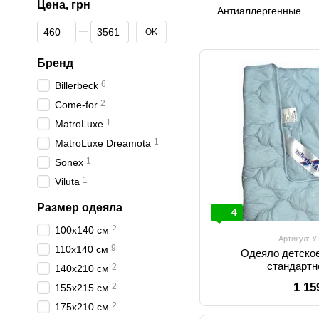
Цена, грн
Антиаллергенные
От Цена, грн
До Цена, грн
OK
Бренд
6
Billerbeck
2
Come-for
1
MatroLuxe
1
MatroLuxe Dreamota
1
Sonex
1
Viluta
Размер одеяла
4
2
100х140 см
Артикул: 
9
110х140 см
Одеяло детское
стандартн
2
140х210 см
1 15
2
155х215 см
2
175х210 см