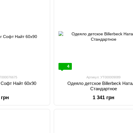
4
УТ000076675
Артикул: УТ000009089
 Софт Найт 60х90
Одеяло детское Billerbeck Нат
Стандартное
 грн
1 341 грн