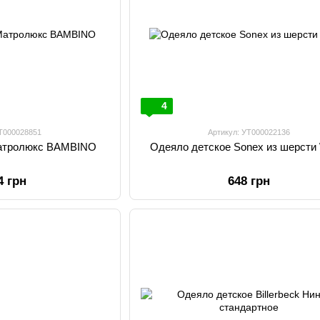
4
УТ000028851
Артикул: УТ000022136
Матролюкс BAMBINO
Одеяло детское Sonex из шерсти
4 грн
648 грн