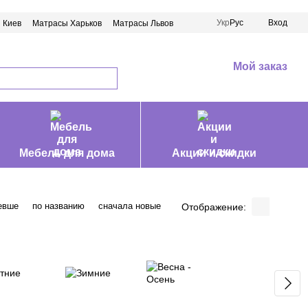
Укр
Рус
Вход
 Киев
Матрасы Харьков
Матрасы Львов
Мой заказ
Мебель для дома
Акции и скидки
евше
по названию
сначала новые
Отображение: