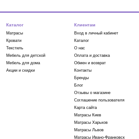
ла.
Универсальные варианты, подходящие для межсезонья, обесп
ать одеяло для ребенка?
Каталог
Клиентам
бенка, обращайте внимание на следующие факторы:
Матрасы
Вход в личный кабинет
енных выбирайте меньшие одеяла, а для детей от 3 лет и старше
Кровати
Каталог
тывайте сезон, во время которого будет использоваться одеяло. Л
Текстиль
О нас
Важно выбирать одеяла с безопасными, натуральными или искус
Мебель для детской
Оплата и доставка
Мебель для дома
Обмен и возврат
Акции и скидки
Контакты
я детского одеяла лучше?
Бренды
иалы.
Шерсть, хлопок или пух отличаются хорошей воздухопрони
Блог
с.
Отзывы о магазине
ериалы.
Современные антиаллергенные наполнители, такие как хо
Соглашение пользователя
Карта сайта
имеют отличную теплоизоляцию и мягкость, но требуют особого ух
Матрасы Киев
Матрасы Харьков
ло по лучшей цене
Матрасы Львов
Matras
вы можете купить детские одеяла по самой выгодной цене 
Матрасы Ивано-Франковск