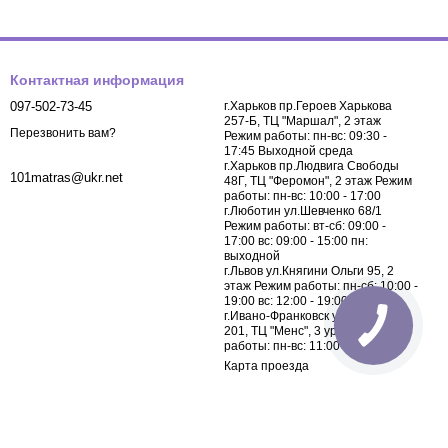
ечивая сбалансированную теплоизоляцию.
Контактная информация
097-502-73-45
г.Харьков пр.Героев Харькова
 – более просторные варианты.
257-Б, ТЦ "Маршал", 2 этаж
Перезвонить вам?
Режим работы: пн-вс: 09:30 -
етние одеяла должны быть легкими, а зимние – теплыми.
17:45 Выходной среда
г.Харьков пр.Людвига Свободы
ственными материалами, не вызывающими аллергических
101matras@ukr.net
48Г, ТЦ "Феромон", 2 этаж Режим
работы: пн-вс: 10:00 - 17:00
г.Люботин ул.Шевченко 68/1
Режим работы: вт-сб: 09:00 -
17:00 вс: 09:00 - 15:00 пн:
выходной
цаемостью и способностью поддерживать оптимальный
г.Львов ул.Княгини Ольги 95, 2
этаж Режим работы: пн-сб: 10:00 -
19:00 вс: 12:00 - 19:00
лофайбер или синтепон, обеспечивают гипоаллергенность и
г.Ивано-Франковск ул.Галицкая
201, ТЦ "Менс", 3 уровень Режим
работы: пн-вс: 11:00 - 19:00
ода.
Карта проезда
с доставкой по Украине. Мы предлагаем быструю доставку