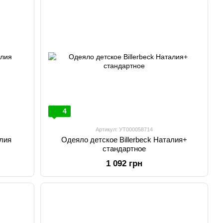
4
Артикул: УТ000058714
алия
Одеяло детское Billerbeck Наталия+
стандартное
1 092 грн