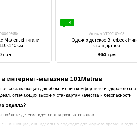
4
УТ000106050
Артикул: УТ000109408
с Маленькі титани
Одеяло детское Billerbeck Ни
110х140 см
стандартное
0 грн
864 грн
 в интернет-магазине 101Matras
жная составляющая для обеспечения комфортного и здорового сна 
деял, отвечающих высоким стандартам качества и безопасности.
ие одеяла?
 найдете детские одеяла для разных сезонов:
ие и дышащие, они идеально подходят для жаркого времени года,
ые модели из натуральных или искусственных наполнителей для 