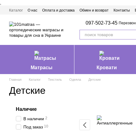
,
Перейти к основному контенту
Каталог
О нас
Оплата и доставка
Обмен и возврат
Контакты
Матрасы Ивано-Франковск
097-502-73-45
Перезвон
Матрасы
Кровати
Главная
Каталог
Текстиль
Одеяла
Детские
Детские
Наличие
2
В наличии
10
Под заказ