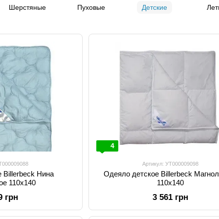
Шерстяные
Пуховые
Детские
Лет
4
УТ000009088
Артикул: УТ000009098
 Billerbeck Нина
Одеяло детское Billerbeck Магно
ое 110х140
110х140
9 грн
3 561 грн