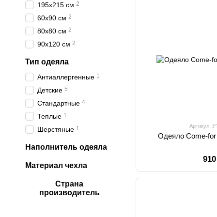
2
195х215 см
2
60х90 см
2
80х80 см
2
90х120 см
Тип одеяла
1
Антиаллергенные
5
Детские
4
Стандартные
1
Теплые
Артикул: 
1
Шерстяные
Одеяло Come-for
Наполнитель одеяла
910
Материал чехла
Страна
производитель