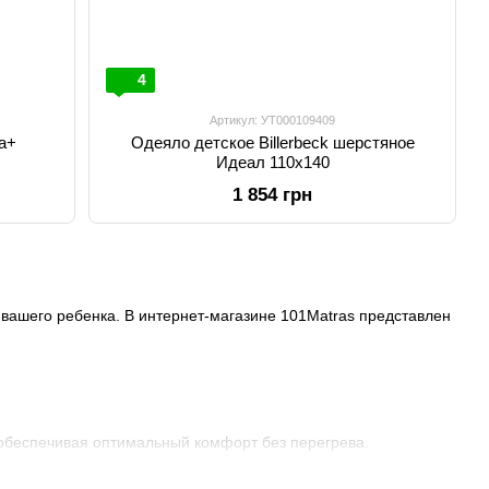
4
Артикул: УТ000109409
на+
Одеяло детское Billerbeck шерстяное
Идеал 110х140
1 854 грн
вашего ребенка. В интернет-магазине 101Matras представлен
 обеспечивая оптимальный комфорт без перегрева.
прохладных зимних ночей.