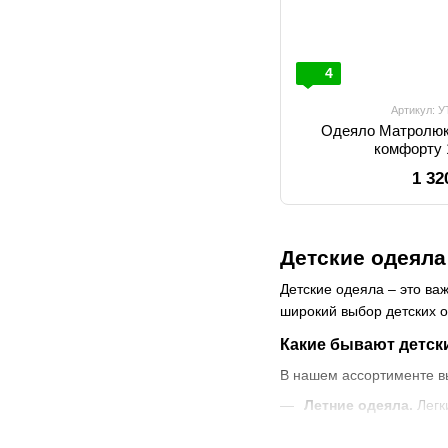
4
Артикул: 
Одеяло Матролюк
комфорту 
1 32
Детские одеяла
Детские одеяла – это ва
широкий выбор детских о
Какие бывают детск
В нашем ассортименте вы
Летние одеяла.
Легк
Зимние одеяла.
Тепл