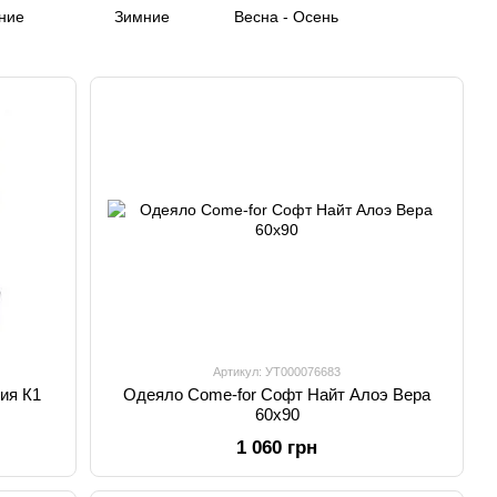
ние
Зимние
Весна - Осень
Артикул: УТ000076683
лия К1
Одеяло Come-for Софт Найт Алоэ Вера
60х90
1 060 грн