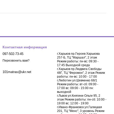
Контактная информация
097-502-73-45
г.Харьков пр.Героев Харькова
257-Б, ТЦ "Маршал", 2 этаж
Перезвонить вам?
Режим работы: пн-вс: 09:30 -
17:45 Выходной среда
г.Харьков пр.Людвига Свободы
101matras@ukr.net
48Г, ТЦ "Феромон", 2 этаж Режим
работы: пн-вс: 10:00 - 17:00
г.Люботин ул.Шевченко 68/1
Режим работы: вт-сб: 09:00 -
17:00 вс: 09:00 - 15:00 пн:
выходной
г.Львов ул.Княгини Ольги 95, 2
этаж Режим работы: пн-сб: 10:00 -
19:00 вс: 12:00 - 19:00
г.Ивано-Франковск ул.Галицкая
201, ТЦ "Менс", 3 уровень Режим