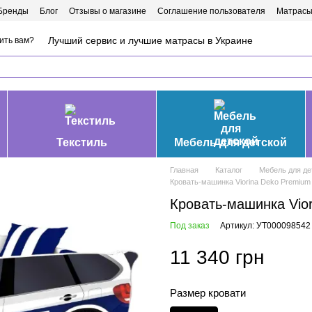
Бренды
Блог
Отзывы о магазине
Соглашение пользователя
Матрасы
Лучший сервис и лучшие матрасы в Украине
ить вам?
Текстиль
Мебель для детской
Главная
Каталог
Мебель для де
Кровать-машинка Viorina Deko Premium 
Кровать-машинка Vior
Под заказ
Артикул: УТ000098542
11 340 грн
Размер кровати