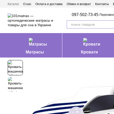
Перейти к основному контенту
Каталог
О нас
Оплата и доставка
Обмен и возврат
Контакты
Матрасы Ивано-Франковск
097-502-73-45
Перезвон
Матрасы
Кровати