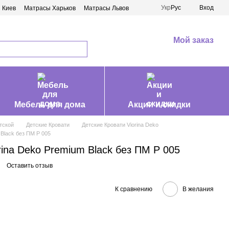
Укр
Рус
Вход
 Киев
Матрасы Харьков
Матрасы Львов
Мой заказ
Мебель для дома
Акции и скидки
тской
Детские Кровати
Детские Кровати Viorina Deko
Black без ПМ P 005
ina Deko Premium Black без ПМ P 005
Оставить отзыв
К сравнению
В желания