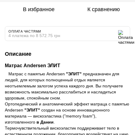
В избранное
К сравнению
ОПЛАТА ЧАСТЯМИ
4 платежа по 8 572.75 грн
Описание
Матрас Andersen ЭЛИТ
Матрас с памятью Andersen
"ЭЛИТ"
предназначен для
людей, для которых полноценный отдых является
неотъемлемым залогом успеха каждого дня. Вы получаете
возможность максимально расслабиться и насладиться
здоровым, спокойным сном.
Ортопедический и анатомический эффект матраца с памятью
Andersen
"ЭЛИТ"
создан на основе инновационного
материала — вискоэластика ("memory foam"),
изготовленного
в Дании
.
Термочувствительный вискоэластик поддерживает тело в
естественном положении, благоприятно воздействует на шею,