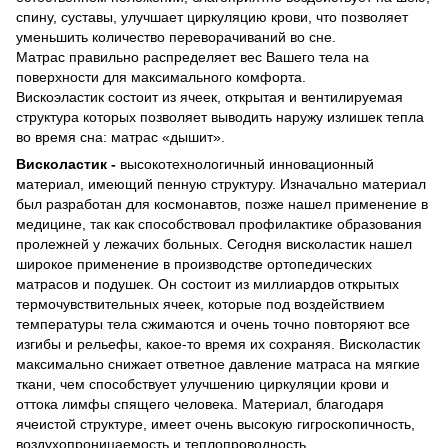
спину, суставы, улучшает циркуляцию крови, что позволяет
уменьшить количество переворачиваний во сне.
Матрас правильно распределяет вес Вашего тела на
поверхности для максимального комфорта.
Вискоэластик состоит из ячеек, открытая и вентилируемая
структура которых позволяет выводить наружу излишек тепла
во время сна: матрас «дышит».
Висколастик -
высокотехнологичный инновационный
материал, имеющий пенную структуру. Изначально материал
был разработан для космонавтов, позже нашел применение в
медицине, так как способствовал профилактике образования
пролежней у лежачих больных. Сегодня висколастик нашел
широкое применение в производстве ортопедических
матрасов и подушек. Он состоит из миллиардов открытых
термочувствительных ячеек, которые под воздействием
температуры тела сжимаются и очень точно повторяют все
изгибы и рельефы, какое-то время их сохраняя. Висколастик
максимально снижает ответное давление матраса на мягкие
ткани, чем способствует улучшению циркуляции крови и
оттока лимфы спящего человека. Материал, благодаря
ячеистой структуре, имеет очень высокую гигроскопичность,
воздухопроницаемость и теплопроводность.