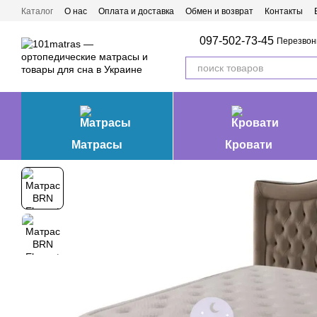
Перейти к основному контенту
Каталог
О нас
Оплата и доставка
Обмен и возврат
Контакты
Матрасы Ивано-Франковск
097-502-73-45
Перезвон
Матрасы
Кровати