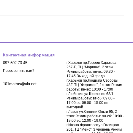
Контактная информация
097-502-73-45
г.Харьков пр.Героев Харькова
257-Б, ТЦ "Маршал", 2 этаж
Перезвонить вам?
Режим работы: пн-вс: 09:30 -
17:45 Выходной среда
г.Харьков пр.Людвига Свободы
101matras@ukr.net
48Г, ТЦ "Феромон", 2 этаж Режим
работы: пн-вс: 10:00 - 17:00
г.Люботин ул.Шевченко 68/1
Режим работы: вт-сб: 09:00 -
17:00 вс: 09:00 - 15:00 пн:
выходной
г.Львов ул.Княгини Ольги 95, 2
этаж Режим работы: пн-сб: 10:00 -
19:00 вс: 12:00 - 19:00
г.Ивано-Франковск ул.Галицкая
201, ТЦ "Менс", 3 уровень Режим