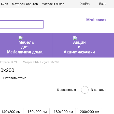
Укр
Рус
Вход
 Киев
Матрасы Харьков
Матрасы Львов
Мой заказ
Мебель для дома
Акции и скидки
Матрасы BRN
Матрас BRN Elegant 90х200
90х200
Оставить отзыв
К сравнению
В желания
140х200 см
160х200 см
180х200 см
200х200 см