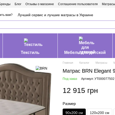
Бренды
Блог
Отзывы о магазине
Соглашение пользователя
Матрасы
Лучший сервис и лучшие матрасы в Украине
ить вам?
Текстиль
Мебель для детской
Главная
Каталог
Матрасы
Матрас BRN Elegant 
Под заказ
Артикул: УТ000077502
12 915 грн
Размер
90х200 см
120х200 см