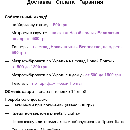
Доставка
Оплата
Гарантия
Собственный склад!
по Харькову к дому –
500
грн
Матрасы в скрутке –
на склад Новой почты
- Бесплатно
;
на адрес -
500
грн
Топперы –
на склад Новой почты
- Бесплатно
; на адрес -
500
грн
Матрасы/Кровати по Украине на склад Новой Почты -
от
500
до
1200
грн
Матрасы/Кровати по Украине к дому -
от
500
до
1500
грн
Текстиль -
по тарифам Новой Почты
Обмен/возврат
товара в течение 14 дней
Подробнее о доставке
Наличными при получении (аванс 500 грн).
Кредитной картой в privat24, LiqPay.
Через кассу или терминал самообслуживания Приватбанк.
Оплата картой Монобанк.