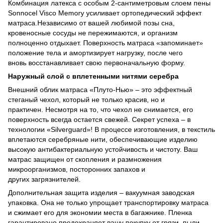
Комбинация латекса с особым 2-сантиметровым слоем пены
Sonnocel Visco Memory усиливает ортопедический эффект
матраса.Независимо от вашей любимой позы сна,
кровеносные сосуды не пережимаются, и организм
полноценно отдыхает. Поверхность матраса «запоминает»
положение тела и амортизирует нагрузку, после чего
вновь восстанавливает свою первоначальную форму.
Наружный слой с вплетенными нитями серебра
Внешний облик матраса «Плуто-Нью» – это эффектный
стеганый чехол, который не только красив, но и
практичен. Несмотря на то, что чехол не снимается, его
поверхность всегда остается свежей. Секрет успеха – в
технологии «Silverguard»! В процессе изготовления, в текстиль
вплетаются серебряные нити, обеспечивающие изделию
высокую антибактериальную устойчивость и чистоту. Ваш
матрас защищен от скопления и размножения
микроорганизмов, посторонних запахов и
других загрязнителей.
Дополнительная защита изделия – вакуумная заводская
упаковка. Она не только упрощает транспортировку матраса
и сжимает его для экономии места в багажнике. Пленка
гарантировано предохраняет вашу покупку от грязи, пыли,