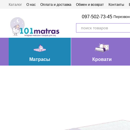
Перейти к основному контенту
Каталог
О нас
Оплата и доставка
Обмен и возврат
Контакты
Матрасы Ивано-Франковск
097-502-73-45
Перезвон
Матрасы
Кровати