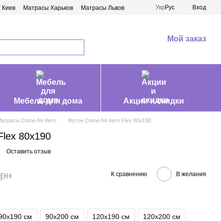
Укр
Рус
Вход
 Киев
Матрасы Харьков
Матрасы Львов
Мой заказ
Мебель для дома
Акции и скидки
атрасы Come-for Aero
Футон Come-for Aero Flex 80х190
Flex 80х190
Оставить отзыв
грн
К сравнению
В желания
90х190 см
90х200 см
120х190 см
120х200 см