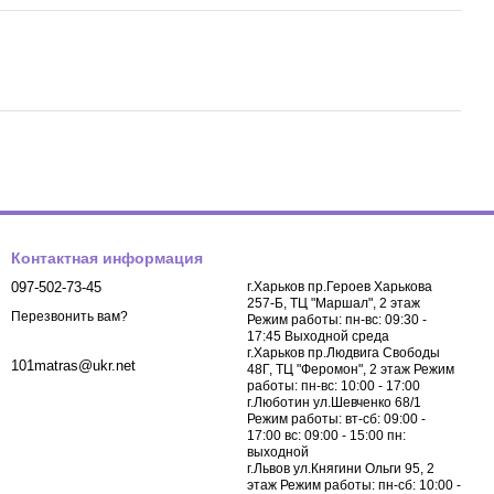
Контактная информация
097-502-73-45
г.Харьков пр.Героев Харькова
257-Б, ТЦ "Маршал", 2 этаж
Перезвонить вам?
Режим работы: пн-вс: 09:30 -
17:45 Выходной среда
г.Харьков пр.Людвига Свободы
101matras@ukr.net
48Г, ТЦ "Феромон", 2 этаж Режим
работы: пн-вс: 10:00 - 17:00
г.Люботин ул.Шевченко 68/1
Режим работы: вт-сб: 09:00 -
17:00 вс: 09:00 - 15:00 пн:
выходной
г.Львов ул.Княгини Ольги 95, 2
этаж Режим работы: пн-сб: 10:00 -