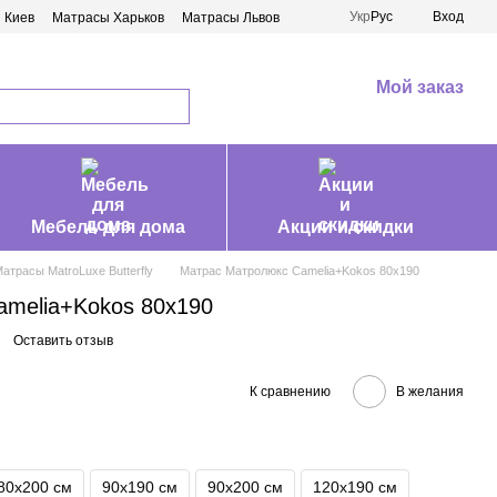
Укр
Рус
Вход
 Киев
Матрасы Харьков
Матрасы Львов
Мой заказ
Мебель для дома
Акции и скидки
атрасы MatroLuxe Butterfly
Матрас Матролюкс Camelia+Kokos 80х190
melia+Kokos 80х190
Оставить отзыв
К сравнению
В желания
80х200 см
90х190 см
90х200 см
120х190 см