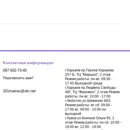
Контактная информация
097-502-73-45
г.Харьков пр.Героев Харькова
257-Б, ТЦ "Маршал", 2 этаж
Перезвонить вам?
Режим работы: пн-вс: 09:30 -
17:45 Выходной среда
г.Харьков пр.Людвига Свободы
101matras@ukr.net
48Г, ТЦ "Феромон", 2 этаж Режим
работы: пн-вс: 10:00 - 17:00
г.Люботин ул.Шевченко 68/1
Режим работы: вт-сб: 09:00 -
17:00 вс: 09:00 - 15:00 пн:
выходной
г.Львов ул.Княгини Ольги 95, 2
этаж Режим работы: пн-сб: 10:00 -
19:00 вс: 12:00 - 19:00