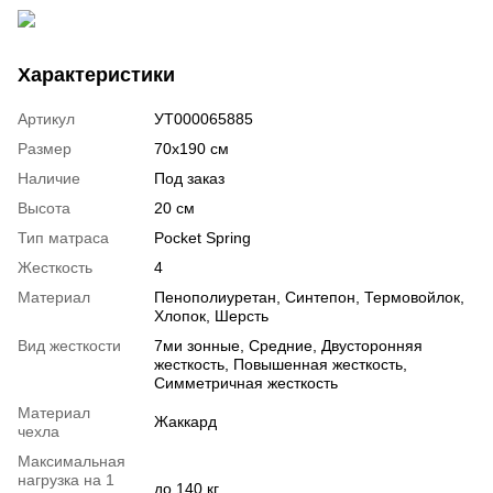
Характеристики
Артикул
УТ000065885
Размер
70х190 см
Наличие
Под заказ
Высота
20 см
Тип матраса
Pocket Spring
Жесткость
4
Материал
Пенополиуретан
,
Синтепон
,
Термовойлок
,
Хлопок
,
Шерсть
Вид жесткости
7ми зонные
,
Средние
,
Двусторонняя
жесткость
,
Повышенная жесткость
,
Симметричная жесткость
Материал
Жаккард
чехла
Максимальная
нагрузка на 1
до 140 кг