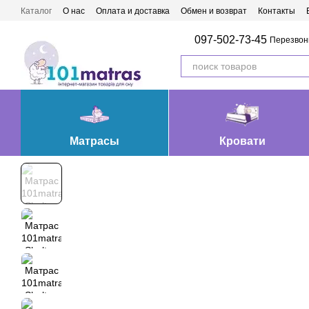
Перейти к основному контенту
Каталог
О нас
Оплата и доставка
Обмен и возврат
Контакты
Матрасы Ивано-Франковск
097-502-73-45
Перезвон
Матрасы
Кровати