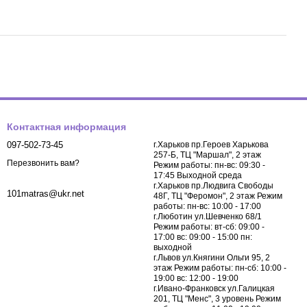
Контактная информация
097-502-73-45
г.Харьков пр.Героев Харькова
257-Б, ТЦ "Маршал", 2 этаж
Перезвонить вам?
Режим работы: пн-вс: 09:30 -
17:45 Выходной среда
г.Харьков пр.Людвига Свободы
101matras@ukr.net
48Г, ТЦ "Феромон", 2 этаж Режим
работы: пн-вс: 10:00 - 17:00
г.Люботин ул.Шевченко 68/1
Режим работы: вт-сб: 09:00 -
17:00 вс: 09:00 - 15:00 пн:
выходной
г.Львов ул.Княгини Ольги 95, 2
этаж Режим работы: пн-сб: 10:00 -
19:00 вс: 12:00 - 19:00
г.Ивано-Франковск ул.Галицкая
201, ТЦ "Менс", 3 уровень Режим