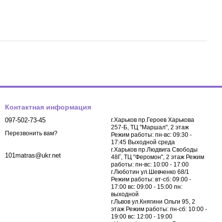
Контактная информация
097-502-73-45
г.Харьков пр.Героев Харькова
257-Б, ТЦ "Маршал", 2 этаж
Перезвонить вам?
Режим работы: пн-вс: 09:30 -
17:45 Выходной среда
г.Харьков пр.Людвига Свободы
101matras@ukr.net
48Г, ТЦ "Феромон", 2 этаж Режим
работы: пн-вс: 10:00 - 17:00
г.Люботин ул.Шевченко 68/1
Режим работы: вт-сб: 09:00 -
17:00 вс: 09:00 - 15:00 пн:
выходной
г.Львов ул.Княгини Ольги 95, 2
этаж Режим работы: пн-сб: 10:00 -
19:00 вс: 12:00 - 19:00