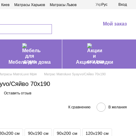
Укр
Рус
Вход
 Киев
Матрасы Харьков
Матрасы Львов
Мой заказ
Мебель для дома
Акции и скидки
атрасы MatroLuxe Мрія
Матрас Matroluxe Syayvo/Сяйво 70х190
ayvo/Сяйво 70х190
Оставить отзыв
К сравнению
В желания
80х200 см
90х190 см
90х200 см
120х190 см