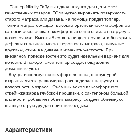
Топпер Nikelly Toffy выгодная покупка для ценителей
качественных товаров. ЕСли нужно выровнять поверхность
старого матраса или дивана, на помощь придёт топпер.
Тонкий матрас обладает высоким ортопедическим эффектом,
который обеспечивает комфортный сон и снимает нагрузку с
позвоночника. Высоты 8 см вполне достаточно, что бы скрыть
дефекты спального места:
неровности матраса, выпуклые
пружины, стыки на диване и изменить жесткость. При
внезапном приезде гостей это будет идеальный вариант для
ночёвки. В походе такой топпер создаст ощущение
домашнего уюта.
Внутри используется комфортная
пена, с структурой
открытых ячеек, равномерно распределяет нагрузку по
поверхности матраса.
Съёмный чехол из комфортного
стрейч-жаккарда глубокой прошивки, с синтепоном большой
плотности, добавляет объём матрасу, создаёт объёмную,
пышную структуру для
приятного
отдыха.
Характеристики