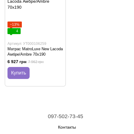
−13%
4
Артикул: УТ000106259
Матраc MatroLuxe New Lacoda
Амбре/Ambre 70х190
6 927 грн
7 962 грн
Купить
097-502-73-45
Контакты