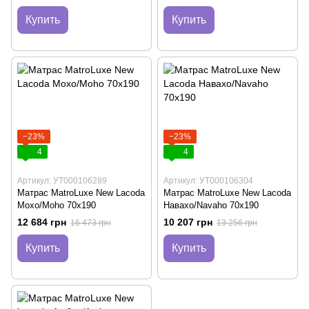
Купить
Купить
−23%
−23%
4
4
Артикул: УТ000106289
Артикул: УТ000106304
Матраc MatroLuxe New Lacoda
Матраc MatroLuxe New Lacoda
Мохо/Moho 70х190
Навахо/Navaho 70х190
12 684 грн
10 207 грн
16 473 грн
13 256 грн
Купить
Купить