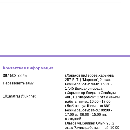
Контактная информация
097-502-73-45
г.Харьков пр.Героев Харькова
257-Б, ТЦ "Маршал", 2 этаж
Перезвонить вам?
Режим работы: пн-вс: 09:30 -
17:45 Выходной среда
г.Харьков пр.Людвига Свободы
101matras@ukr.net
48Г, ТЦ "Феромон", 2 этаж Режим
работы: пн-вс: 10:00 - 17:00
г.Люботин ул.Шевченко 68/1
Режим работы: вт-сб: 09:00 -
17:00 вс: 09:00 - 15:00 пн:
выходной
г.Львов ул.Княгини Ольги 95, 2
этаж Режим работы: пн-сб: 10:00 -