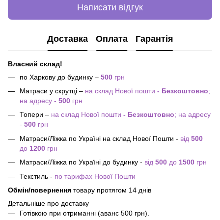
Написати відгук
Доставка
Оплата
Гарантія
Власний склад!
по Харкову до будинку –
500
грн
Матраси у скрутці –
на склад Нової пошти
- Безкоштовно
;
на адресу -
500
грн
Топери –
на склад Нової пошти
- Безкоштовно
; на адресу
-
500
грн
Матраси/Ліжка по Україні на склад Нової Пошти -
від
500
до
1200
грн
Матраси/Ліжка по Україні до будинку -
від
500
до
1500
грн
Текстиль -
по тарифах Нової Пошти
Обмін/повернення
товару протягом 14 днів
Детальніше про доставку
Готівкою при отриманні (аванс 500 грн).