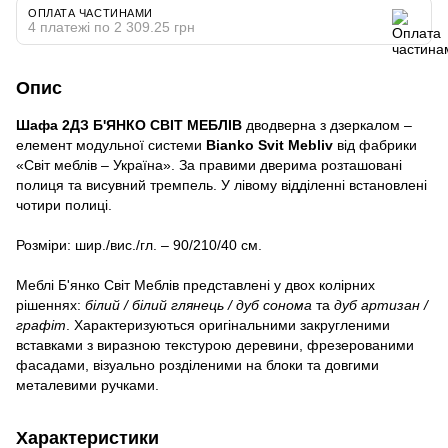
ОПЛАТА ЧАСТИНАМИ
4 платежі по 2 309.25 грн
Опис
Шафа 2ДЗ Б'ЯНКО СВІТ МЕБЛІВ
дводверна з дзеркалом –
елемент модульної системи
Bianko Svit Mebliv
від фабрики
«Світ меблів – Україна». За правими дверима розташовані
полиця та висувний тремпель. У лівому відділенні встановлені
чотири полиці.
Розміри: шир./вис./гл. – 90/210/40 см.
Меблі Б'янко Світ Меблів представлені у двох колірних
рішеннях:
білий / білий глянець / дуб сонома
та
дуб артизан /
графіт
. Характеризуються оригінальними закругленими
вставками з виразною текстурою деревини, фрезерованими
фасадами, візуально розділеними на блоки та довгими
металевими ручками.
Характеристики