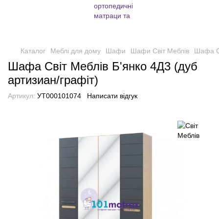
Каталог
Меблі для дому
Шафи
Шафи Світ Меблів
Шафа Св
Шафа Світ Меблів Б'янко 4Д3 (дуб
артизиан/графіт)
Артикул:
УТ000101074
Написати відгук