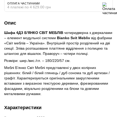
ОПЛАТА ЧАСТИНАМИ
4 платежі по 4 629.00 грн
Опис
Шафа 4ДЗ Б'ЯНКО СВІТ МЕБЛІВ
чотиридверна з дзеркалами
– елемент модульної системи
Bianko Svit Mebliv
від фабрики
«Світ меблів – Україна». Внутрішній простір розділений на дві
секції. Зліва розташоване платтяне відділення з полицею та
штангою для вішалок. Праворуч – чотири полиці.
Розміри: шир./вис./гл. – 180/220/57 см.
Меблі Б'янко Світ Меблі представлені у двох колірних
рішеннях: білий / білий глянець / дуб сонома та дуб артизан /
графіт. Характеризуються оригінальними закругленими
вставками з виразною текстурою деревини, фрезерованими
фасадами, візуально розділеними на блоки та довгими
металевими ручками.
Характеристики