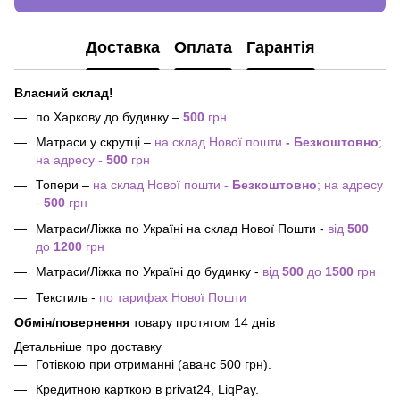
Доставка
Оплата
Гарантія
Власний склад!
по Харкову до будинку –
500
грн
Матраси у скрутці –
на склад Нової пошти
- Безкоштовно
;
на адресу -
500
грн
Топери –
на склад Нової пошти
- Безкоштовно
; на адресу
-
500
грн
Матраси/Ліжка по Україні на склад Нової Пошти -
від
500
до
1200
грн
Матраси/Ліжка по Україні до будинку -
від
500
до
1500
грн
Текстиль -
по тарифах Нової Пошти
Обмін/повернення
товару протягом 14 днів
Детальніше про доставку
Готівкою при отриманні (аванс 500 грн).
Кредитною карткою в privat24, LiqPay.