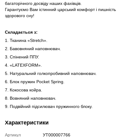
багаторічного досвіду наших фахівців.
Гарантуємо Вам істинний царський комфорт і пишність
здорового сну!
Складається з:
1. Тканина «Stretch».
2. Бавовняний наповнювач.
3. Спінений ППУ.
4. «LATEXFORM».
5. Натуральний голкопробивний наповнювач.
6. Блок пружин Pocket Spring.
7. Кокосова койра.
8. Вовняний наповнювач.
9. Подвійний підсилювач пружинного блоку.
Характеристики
Артикул
УТ000007766