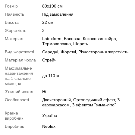
Розмір
80х190 см
Наявність
Під замовлення
Висота
22 см
Жорсткість
3
Матеріал
Latexform
,
Бавовна
,
Кокосовая койра
,
Термоволокно
,
Шерсть
Вид жорсткості
Середні
,
Жорсткі
,
Різностороння жорсткість
Матеріал чохла
Стрейч
Максимальне
навантаження
до 110 кг
на 1 спальне
місце, кг
З'ємний чохол
Ні
Особливості
Двохсторонній
,
Ортопедичний ефект
,
З
єврокаркасом
,
З ефектом "зима-літо"
Країна
Україна
виробник
Виробник
Neolux