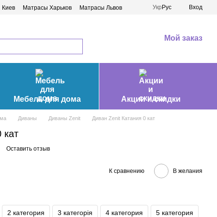
Укр
Рус
Вход
 Киев
Матрасы Харьков
Матрасы Львов
Мой заказ
Мебель для дома
Акции и скидки
ома
Диваны
Диваны Zenit
Диван Zenit Катания 0 кат
 кат
Оставить отзыв
К сравнению
В желания
2 категория
3 категорія
4 категория
5 категория