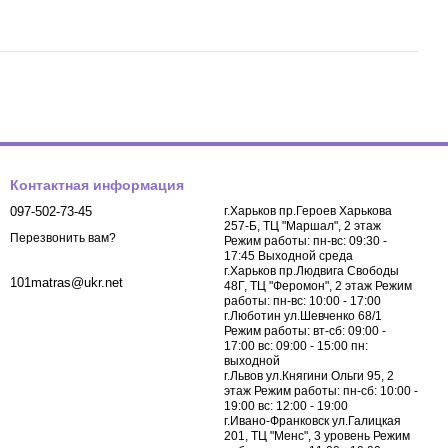
Контактная информация
097-502-73-45
г.Харьков пр.Героев Харькова
257-Б, ТЦ "Маршал", 2 этаж
Перезвонить вам?
Режим работы: пн-вс: 09:30 -
17:45 Выходной среда
г.Харьков пр.Людвига Свободы
101matras@ukr.net
48Г, ТЦ "Феромон", 2 этаж Режим
работы: пн-вс: 10:00 - 17:00
г.Люботин ул.Шевченко 68/1
Режим работы: вт-сб: 09:00 -
17:00 вс: 09:00 - 15:00 пн:
выходной
г.Львов ул.Княгини Ольги 95, 2
этаж Режим работы: пн-сб: 10:00 -
19:00 вс: 12:00 - 19:00
г.Ивано-Франковск ул.Галицкая
201, ТЦ "Менс", 3 уровень Режим