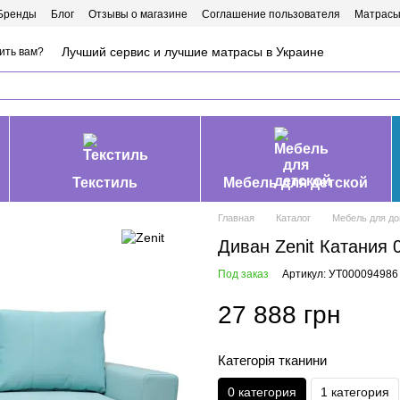
Бренды
Блог
Отзывы о магазине
Соглашение пользователя
Матрасы
Лучший сервис и лучшие матрасы в Украине
ить вам?
Текстиль
Мебель для детской
Главная
Каталог
Мебель для д
Диван Zenit Катания 0
Под заказ
Артикул: УТ000094986
27 888 грн
Категорія тканини
0 категория
1 категория