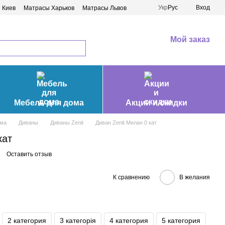
Укр
Рус
Вход
 Киев
Матрасы Харьков
Матрасы Львов
Мой заказ
Мебель для дома
Акции и скидки
ома
Диваны
Диваны Zenit
Диван Zenit Милан 0 кат
кат
Оставить отзыв
К сравнению
В желания
2 категория
3 категорія
4 категория
5 категория