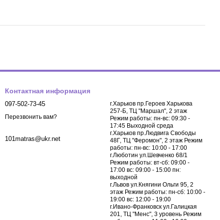
Контактная информация
097-502-73-45
г.Харьков пр.Героев Харькова
257-Б, ТЦ "Маршал", 2 этаж
Перезвонить вам?
Режим работы: пн-вс: 09:30 -
17:45 Выходной среда
г.Харьков пр.Людвига Свободы
101matras@ukr.net
48Г, ТЦ "Феромон", 2 этаж Режим
работы: пн-вс: 10:00 - 17:00
г.Люботин ул.Шевченко 68/1
Режим работы: вт-сб: 09:00 -
17:00 вс: 09:00 - 15:00 пн:
выходной
г.Львов ул.Княгини Ольги 95, 2
этаж Режим работы: пн-сб: 10:00 -
19:00 вс: 12:00 - 19:00
г.Ивано-Франковск ул.Галицкая
201, ТЦ "Менс", 3 уровень Режим