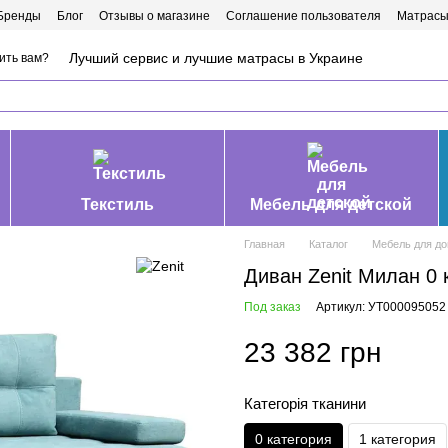
Бренды
Блог
Отзывы о магазине
Соглашение пользователя
Матрасы
Лучший сервис и лучшие матрасы в Украине
ить вам?
Текстиль
Мебель для детской
Главная
Каталог
Мебель для д
Диван Zenit Милан 0 
Под заказ
Артикул: УТ000095052
23 382 грн
Категорія тканини
0 категория
1 категория