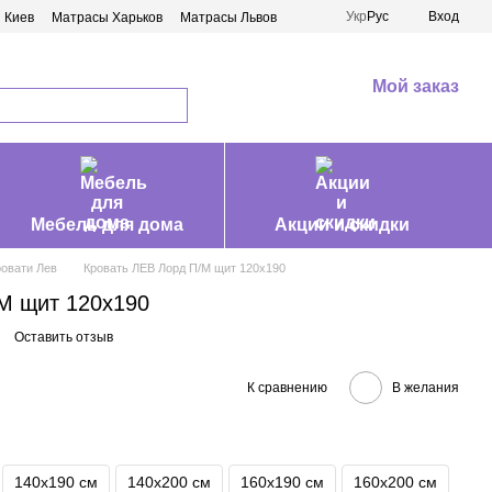
Укр
Рус
Вход
 Киев
Матрасы Харьков
Матрасы Львов
Мой заказ
Мебель для дома
Акции и скидки
ровати Лев
Кровать ЛЕВ Лорд П/М щит 120х190
М щит 120х190
Оставить отзыв
К сравнению
В желания
140х190 см
140х200 см
160х190 см
160х200 см