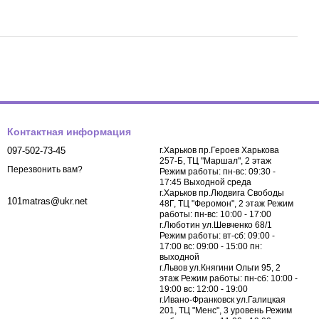
Контактная информация
097-502-73-45
г.Харьков пр.Героев Харькова
257-Б, ТЦ "Маршал", 2 этаж
Перезвонить вам?
Режим работы: пн-вс: 09:30 -
17:45 Выходной среда
г.Харьков пр.Людвига Свободы
101matras@ukr.net
48Г, ТЦ "Феромон", 2 этаж Режим
работы: пн-вс: 10:00 - 17:00
г.Люботин ул.Шевченко 68/1
Режим работы: вт-сб: 09:00 -
17:00 вс: 09:00 - 15:00 пн:
выходной
г.Львов ул.Княгини Ольги 95, 2
этаж Режим работы: пн-сб: 10:00 -
19:00 вс: 12:00 - 19:00
г.Ивано-Франковск ул.Галицкая
201, ТЦ "Менс", 3 уровень Режим