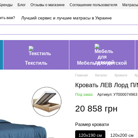
Бренды
Блог
Отзывы о магазине
Соглашение пользователя
Матрасы
Лучший сервис и лучшие матрасы в Украине
ить вам?
Текстиль
Мебель для детской
Главная
Каталог
Кровати
К
Кровать ЛЕВ Лорд П/
Под заказ
Артикул: УТ000074963
20 858 грн
Размер кровати
120х190 см
120х200 см