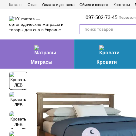
Перейти к основному контенту
Каталог
О нас
Оплата и доставка
Обмен и возврат
Контакты
Матрасы Ивано-Франковск
097-502-73-45
Перезвон
Матрасы
Кровати