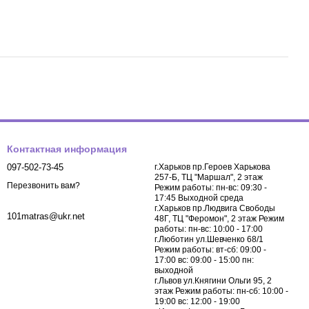
Контактная информация
097-502-73-45
г.Харьков пр.Героев Харькова
257-Б, ТЦ "Маршал", 2 этаж
Перезвонить вам?
Режим работы: пн-вс: 09:30 -
17:45 Выходной среда
г.Харьков пр.Людвига Свободы
101matras@ukr.net
48Г, ТЦ "Феромон", 2 этаж Режим
работы: пн-вс: 10:00 - 17:00
г.Люботин ул.Шевченко 68/1
Режим работы: вт-сб: 09:00 -
17:00 вс: 09:00 - 15:00 пн:
выходной
г.Львов ул.Княгини Ольги 95, 2
этаж Режим работы: пн-сб: 10:00 -
19:00 вс: 12:00 - 19:00