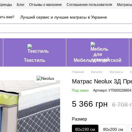
Бренды
Блог
Отзывы о магазине
Соглашение пользователя
Матрасы
Лучший сервис и лучшие матрасы в Украине
ить вам?
Текстиль
Мебель для детской
Главная
Каталог
Матрасы
М
Матрас Neolux 3Д Пр
Под заказ
Артикул: УТ000028804
5 366 грн
6 708 
Размер
80х190 см
80х200 см