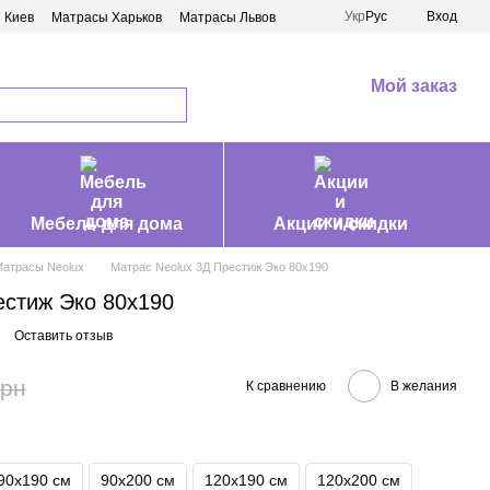
Укр
Рус
Вход
 Киев
Матрасы Харьков
Матрасы Львов
Мой заказ
Мебель для дома
Акции и скидки
атрасы Neolux
Матрас Neolux 3Д Престиж Эко 80х190
естиж Эко 80х190
Оставить отзыв
грн
К сравнению
В желания
90х190 см
90х200 см
120х190 см
120х200 см