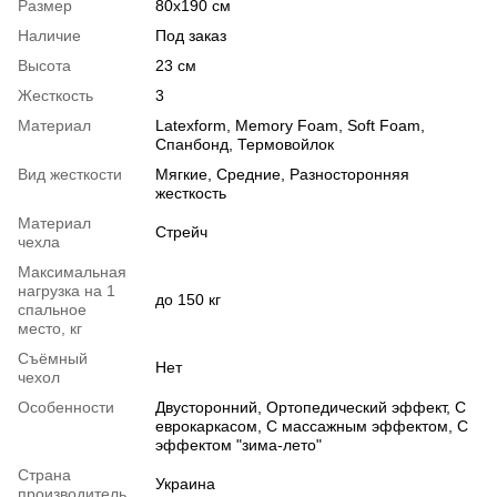
Размер
80х190 см
Наличие
Под заказ
Высота
23 см
Жесткость
3
Материал
Latexform
,
Memory Foam
,
Soft Foam
,
Спанбонд
,
Термовойлок
Вид жесткости
Мягкие
,
Средние
,
Разносторонняя
жесткость
Материал
Стрейч
чехла
Максимальная
нагрузка на 1
до 150 кг
спальное
место, кг
Съёмный
Нет
чехол
Особенности
Двусторонний
,
Ортопедический эффект
,
С
еврокаркасом
,
С массажным эффектом
,
С
эффектом "зима-лето"
Страна
Украина
производитель