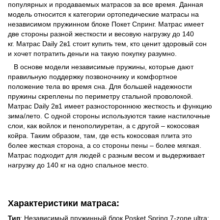
популярных и продаваемых матрасов за все время. Данная
модель относится к категории ортопедические матрасы на
независимом пружинном блоке Покет Спринг. Матрас имеет
две стороны разной жесткости и весовую нагрузку до 140
кг. Матрас Daily 2в1 стоит купить тем, кто ценит здоровый сон
и хочет потратить деньги на такую покупку разумно.
В основе модели независимые пружины, которые дают
правильную поддержку позвоночнику и комфортное
положение тела во время сна. Для большей надежности
пружины скреплены по периметру стальной проволокой.
Матрас Daily 2в1 имеет разностороннюю жесткость и функцию
зима/лето. С одной стороны используются такие настилочные
слои, как войлок и пенополиуретан, а с другой – кокосовая
койра. Таким образом, там, где есть кокосовая плита это
более жесткая сторона, а со стороны пены – более мягкая.
Матрас подходит для людей с разным весом и выдерживает
нагрузку до 140 кг на одно спальное место.
Характеристики матраса:
Тип
: Независимый пружинный блок Posket Spring 7-zone ultra;