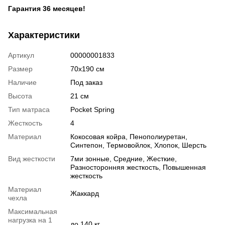
Гарантия 36 месяцев!
Характеристики
Артикул
00000001833
Размер
70х190 см
Наличие
Под заказ
Высота
21 см
Тип матраса
Pocket Spring
Жесткость
4
Материал
Кокосовая койра
,
Пенополиуретан
,
Синтепон
,
Термовойлок
,
Хлопок
,
Шерсть
Вид жесткости
7ми зонные
,
Средние
,
Жесткие
,
Разносторонняя жесткость
,
Повышенная
жесткость
Материал
Жаккард
чехла
Максимальная
нагрузка на 1
до 140 кг