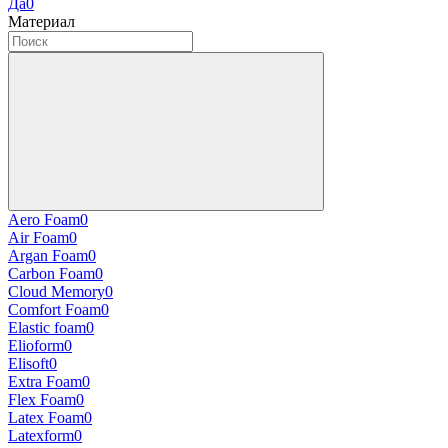
Да
0
Материал
Aero Foam
0
Air Foam
0
Argan Foam
0
Carbon Foam
0
Cloud Memory
0
Comfort Foam
0
Elastic foam
0
Elioform
0
Elisoft
0
Extra Foam
0
Flex Foam
0
Latex Foam
0
Latexform
0