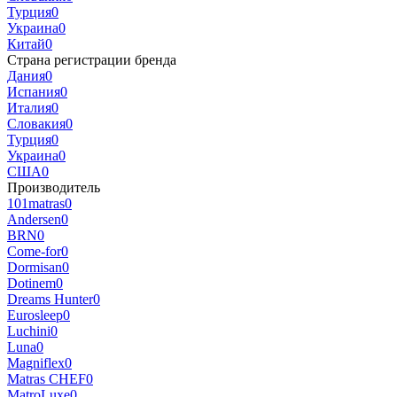
Турция
0
Украина
0
Китай
0
Страна регистрации бренда
Дания
0
Испания
0
Италия
0
Словакия
0
Турция
0
Украина
0
США
0
Производитель
101matras
0
Andersen
0
BRN
0
Come-for
0
Dormisan
0
Dotinem
0
Dreams Hunter
0
Eurosleep
0
Luchini
0
Luna
0
Magniflex
0
Matras CHEF
0
MatroLuxe
0