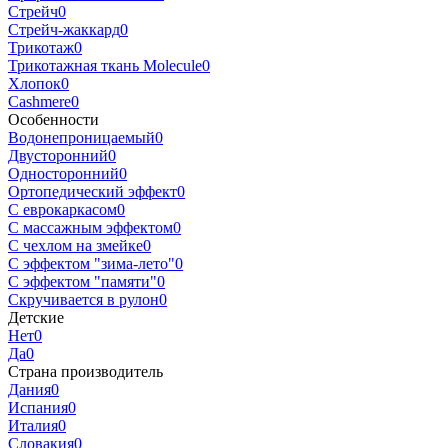
Стрейч
0
Стрейч-жаккард
0
Трикотаж
0
Трикотажная ткань Molecule
0
Хлопок
0
Cashmere
0
Особенности
Водонепроницаемый
0
Двусторонний
0
Односторонний
0
Ортопедический эффект
0
С еврокаркасом
0
С массажным эффектом
0
С чехлом на змейке
0
С эффектом "зима-лето"
0
С эффектом "памяти"
0
Скручивается в рулон
0
Детские
Нет
0
Да
0
Страна производитель
Дания
0
Испания
0
Италия
0
Словакия
0