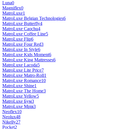
Luna
0
Magniflex
0
MatroLuxe
1
MatroLuxe Belgian Technologies
6
MatroLuxe Butterfly
4
MatroLuxe Caochu
4
MatroLuxe Coffee Line
5
MatroLuxe Flip
6
MatroLuxe Four Red
3
MatroLuxe In Style
6
MatroLuxe Kids Moment
6
MatroLuxe King Mattresses
6
MatroLuxe Lacoda
5
MatroLuxe Lite Price
7
MatroLuxe Matro-Roll
1
MatroLuxe Romance
10
MatroLuxe Shine
1
MatroLuxe The Home
3
MatroLuxe Yellow
5
MatroLuxe Бум
3
MatroLuxe Мрія
3
Neoflex
10
Neolux
48
Nikelly
27
Pocket
2