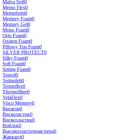
Malva Soft
0
Memo Flex
0
Memoform
0
Memory Foam
0
Memory Gel
0
Mono Foam
0
Orto Foam
0
Oxigen Foam
0
Pillowy Top Foam
0
SILVER PROTECT
0
Silky Foam
0
Soft Foam
0
Spring Foam
0
Tencel
0
Termofelt
0
Termoflex
0
Thermofiber
0
VelaFlex
0
Visco Memory
0
Вискоза
0
Висколастик
0
Вискоэластик
0
Войлок
0
Высокоэластичная пена
0
Жаккард
0