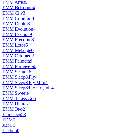
EMM Artist
5
EMM Belsonno
4
EMM City
3
EMM ComFort
4
EMM Denim
8
EMM Evolution
4
EMM Fashion
9
EMM Freedom
8
EMM Lotos
5
EMM Melange
6
EMM Ortomed
2
EMM Palmera
9
EMM Primavera
6
EMM Scandi
6
EMM Sleep&Fly
4
EMM Sleep&Fly Mini
4
EMM Sleep&Fly Organic
4
EMM Sweets
4
EMM Take&Go
5
EMM Шанс
2
EMM Эко
2
Eurosleep
53
FDM
0
JBM
0
Luchini
0