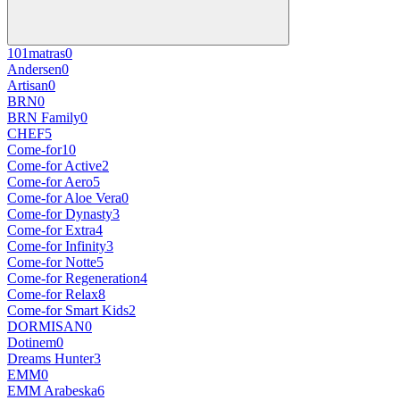
101matras
0
Andersen
0
Artisan
0
BRN
0
BRN Family
0
CHEF
5
Come-for
10
Come-for Active
2
Come-for Aero
5
Come-for Aloe Vera
0
Come-for Dynasty
3
Come-for Extra
4
Come-for Infinity
3
Come-for Notte
5
Come-for Regeneration
4
Come-for Relax
8
Come-for Smart Kids
2
DORMISAN
0
Dotinem
0
Dreams Hunter
3
EMM
0
EMM Arabeska
6