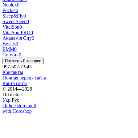
Neolux
0
Pocket
0
Sleep&Fly
0
Sweet Sleep
0
VitalSon
0
VitalSon PRO
0
Академія Сну
0
Велам
0
ЕММ
0
Сончик
0
Показать 0 товаров
097-502-73-45
Контакты
Полная версия сайта
Карта сайта
© 2014—2026
101matras
Укр
Рус
Online store built
with Horoshop