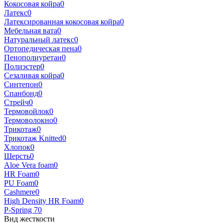
Кокосовая койра
0
Латекс
0
Латексированная кокосовая койра
0
Мебельная вата
0
Натуральный латекс
0
Ортопедическая пена
0
Пенополиуретан
0
Полиэстер
0
Сезаливая койра
0
Синтепон
0
Спанбонд
0
Стрейч
0
Термовойлок
0
Термоволокно
0
Трикотаж
0
Трикотаж Knitted
0
Хлопок
0
Шерсть
0
Aloe Vera foam
0
HR Foam
0
PU Foam
0
Cashmere
0
High Density HR Foam
0
P-Spring 7
0
Вид жесткости