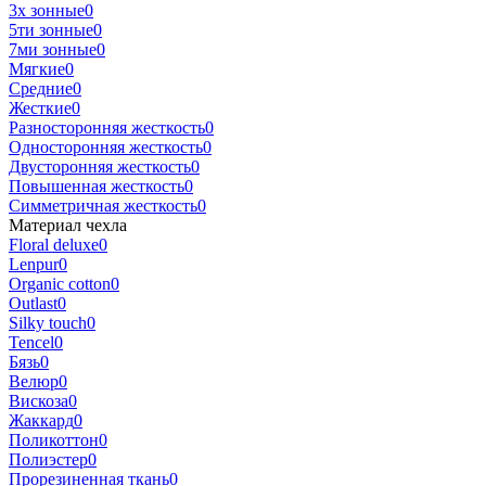
3х зонные
0
5ти зонные
0
7ми зонные
0
Мягкие
0
Средние
0
Жесткие
0
Разносторонняя жесткость
0
Односторонняя жесткость
0
Двусторонняя жесткость
0
Повышенная жесткость
0
Симметричная жесткость
0
Материал чехла
Floral deluxe
0
Lenpur
0
Organic cotton
0
Outlast
0
Silky touch
0
Tencel
0
Бязь
0
Велюр
0
Вискоза
0
Жаккард
0
Поликоттон
0
Полиэстер
0
Прорезиненная ткань
0