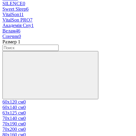
SILENCE
0
Sweet Sleep
6
VitalSon
11
VitalSon PRO
7
Академія Сну
1
Велам
46
Сончик
0
Размер
‍
1
60х120 см
0
60х140 см
0
63х125 см
0
70х140 см
0
70х190 см
0
70х200 см
0
80х160 см
0