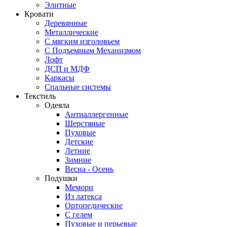
Элитные
Кровати
Деревянные
Металлические
С мягким изголовьем
С Подъемным Механизмом
Лофт
ДСП и МДФ
Каркасы
Спальные системы
Текстиль
Одеяла
Антиаллергенные
Шерстяные
Пуховые
Детские
Летние
Зимние
Весна - Осень
Подушки
Мемори
Из латекса
Ортопедические
С гелем
Пуховые и перьевые