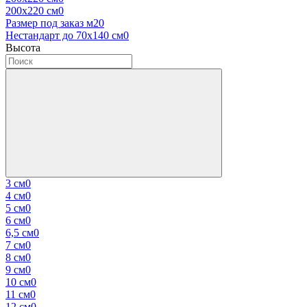
200х220 см
0
Размер под заказ м2
0
Нестандарт до 70х140 см
0
Высота
3 cм
0
4 cм
0
5 cм
0
6 см
0
6,5 см
0
7 см
0
8 см
0
9 см
0
10 см
0
11 см
0
12 см
0