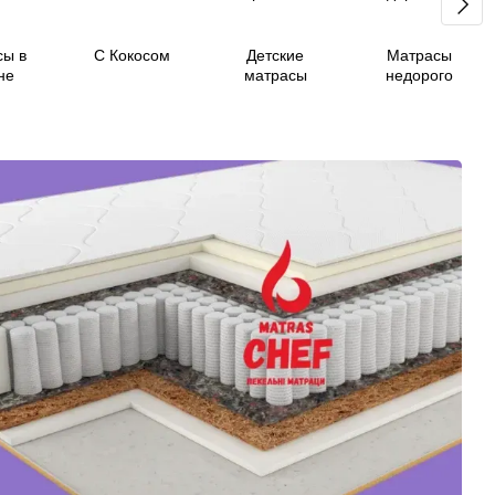
сы в
С Кокосом
Детские
Матрасы
не
матрасы
недорого