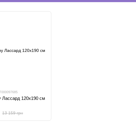
УТ000097685
у Лассард 120х190 см
13 159 грн