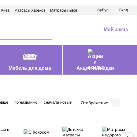
Укр
Рус
Вход
 Киев
Матрасы Харьков
Матрасы Львов
Мой заказ
Мебель для дома
Акции и скидки
евше
по названию
сначала новые
Отображение: