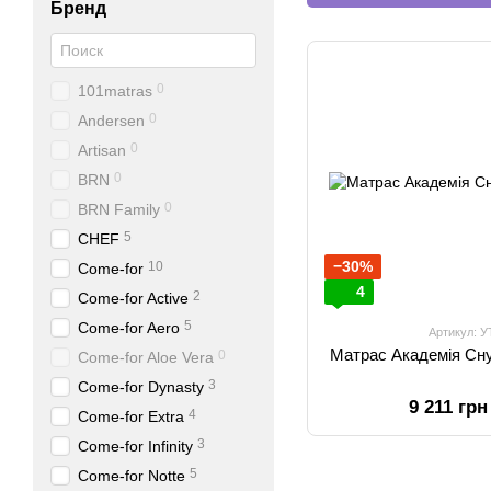
Бренд
0
101matras
0
Andersen
0
Artisan
0
BRN
0
BRN Family
5
CHEF
−30%
10
Come-for
4
2
Come-for Active
5
Come-for Aero
Артикул: 
Матрас Академія Сн
0
Come-for Aloe Vera
3
Come-for Dynasty
9 211 грн
4
Come-for Extra
3
Come-for Infinity
5
Come-for Notte