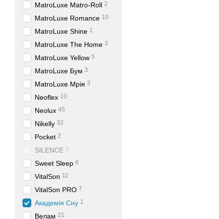
2
MatroLuxe Matro-Roll
10
MatroLuxe Romance
1
MatroLuxe Shine
3
MatroLuxe The Home
5
MatroLuxe Yellow
3
MatroLuxe Бум
3
MatroLuxe Мрія
10
Neoflex
45
Neolux
32
Nikelly
2
Pocket
0
SILENCE
6
Sweet Sleep
11
VitalSon
7
VitalSon PRO
1
Академія Сну
21
Велам