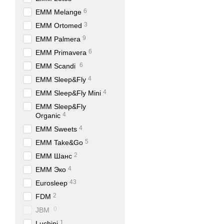
6
EMM Melange
3
EMM Ortomed
9
EMM Palmera
6
EMM Primavera
6
EMM Scandi
4
EMM Sleep&Fly
4
EMM Sleep&Fly Mini
EMM Sleep&Fly
4
Organic
4
EMM Sweets
5
EMM Take&Go
2
EMM Шанс
4
EMM Эко
43
Eurosleep
2
FDM
0
JBM
1
Luchini