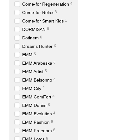
4
Come-for Regeneration
8
Come-for Relax
1
Come-for Smart Kids
6
DORMISAN
6
Dotinem
3
Dreams Hunter
5
EMM
6
EMM Arabeska
5
EMM Artist
4
EMM Belsonno
2
EMM City
4
EMM ComFort
8
EMM Denim
4
EMM Evolution
9
EMM Fashion
8
EMM Freedom
6
EMM Lotos