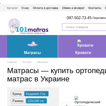
,
Перейти к основному контенту
Каталог
О нас
Оплата и доставка
Обмен и возврат
Контакты
Матрасы Ивано-Франковск
097-502-73-45
Перезвон
Матрасы
Кровати
Главная
Каталог
Матрасы
Матрасы — купить ортопед
матрас в Украине
Бренд:
Академія Сну
Размер:
120х190 см