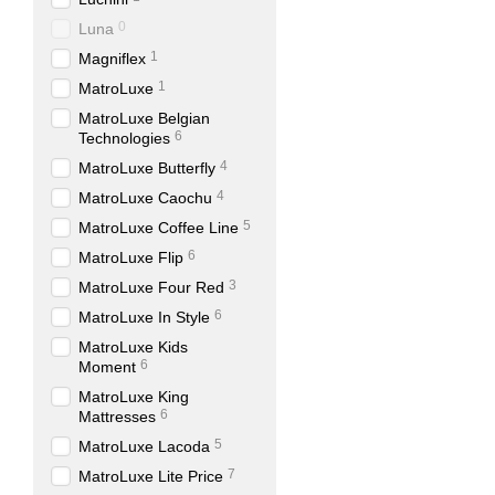
0
Luna
1
Magniflex
1
MatroLuxe
MatroLuxe Belgian
6
Technologies
4
MatroLuxe Butterfly
4
MatroLuxe Caochu
5
MatroLuxe Coffee Line
6
MatroLuxe Flip
3
MatroLuxe Four Red
6
MatroLuxe In Style
MatroLuxe Kids
6
Moment
MatroLuxe King
6
Mattresses
5
MatroLuxe Lacoda
7
MatroLuxe Lite Price