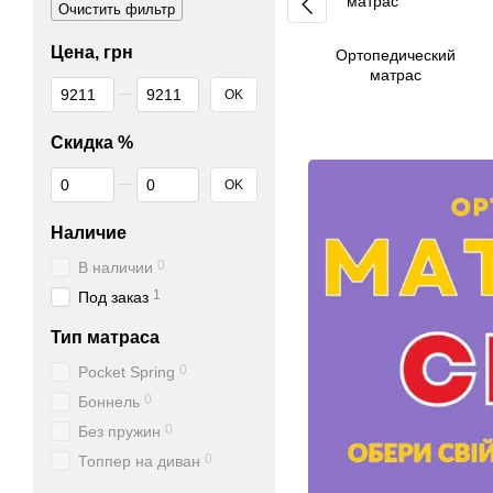
Очистить фильтр
Цена, грн
Ортопедический
матрас
От Цена, грн
До Цена, грн
OK
Скидка %
От Скидка %
До Скидка %
OK
Наличие
0
В наличии
1
Под заказ
Тип матраса
0
Pocket Spring
0
Боннель
0
Без пружин
0
Топпер на диван