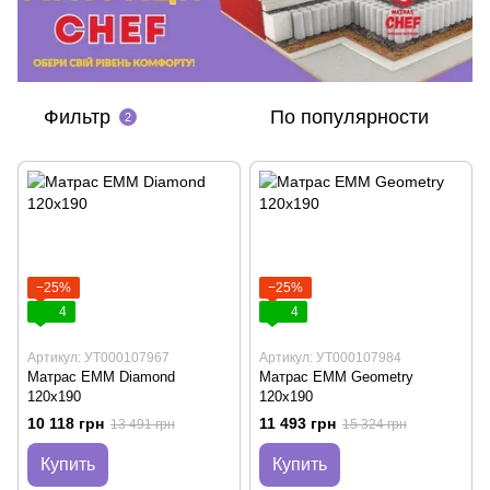
Фильтр
По популярности
2
−25%
−25%
4
4
Артикул: УТ000107967
Артикул: УТ000107984
Матрас ЕММ Diamond
Матрас ЕММ Geometry
120х190
120х190
10 118 грн
11 493 грн
13 491 грн
15 324 грн
Купить
Купить