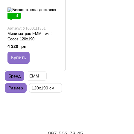
4
Артикул: УТ000111351
Мини-матрас EMM Twist
Cocos 120х190
4 320 грн
Купить
Бренд
EMM
Размер
120х190 см
097-502-73-45