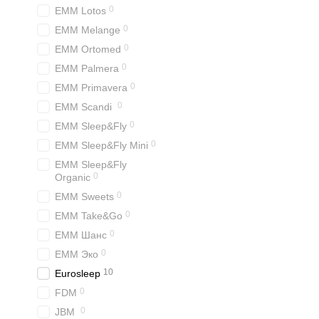
0
EMM Lotos
0
EMM Melange
0
EMM Ortomed
0
EMM Palmera
0
EMM Primavera
0
EMM Scandi
0
EMM Sleep&Fly
0
EMM Sleep&Fly Mini
EMM Sleep&Fly
0
Organic
0
EMM Sweets
0
EMM Take&Go
0
EMM Шанс
0
EMM Эко
10
Eurosleep
0
FDM
0
JBM