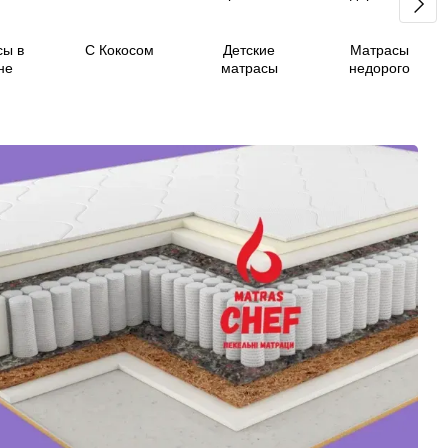
сы в
С Кокосом
Детские
Матрасы
не
матрасы
недорого