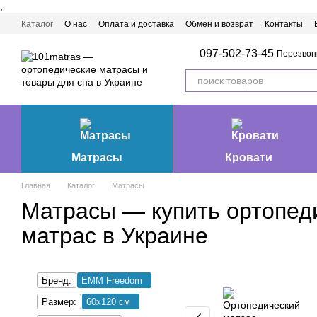
,
Перейти к основному контенту
Каталог
О нас
Оплата и доставка
Обмен и возврат
Контакты
Матрасы Ивано-Франковск
097-502-73-45
Перезвон
Матрасы
Кровати
Главная
Каталог
Матрасы
Матрасы — купить ортопед
матрас в Украине
Бренд:
EMM Freedom
Размер:
60х120 см