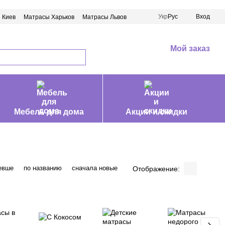
Укр
Рус
Вход
 Киев
Матрасы Харьков
Матрасы Львов
Мой заказ
Мебель для дома
Акции и скидки
евше
по названию
сначала новые
Отображение: