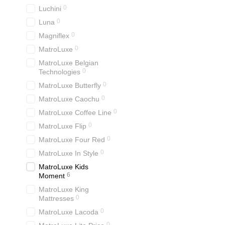
0
Luchini
0
Luna
0
Magniflex
0
MatroLuxe
MatroLuxe Belgian
0
Technologies
0
MatroLuxe Butterfly
0
MatroLuxe Caochu
0
MatroLuxe Coffee Line
0
MatroLuxe Flip
0
MatroLuxe Four Red
0
MatroLuxe In Style
MatroLuxe Kids
6
Moment
MatroLuxe King
0
Mattresses
0
MatroLuxe Lacoda
0