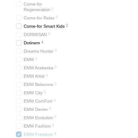
Come-for
0
Regeneration
0
Come-for Relax
2
Come-for Smart Kids
0
DORMISAN
4
Dotinem
0
Dreams Hunter
0
EMM
0
EMM Arabeska
0
EMM Artist
0
EMM Belsonno
0
EMM City
0
EMM ComFort
0
EMM Denim
0
EMM Evolution
0
EMM Fashion
0
EMM Freedom