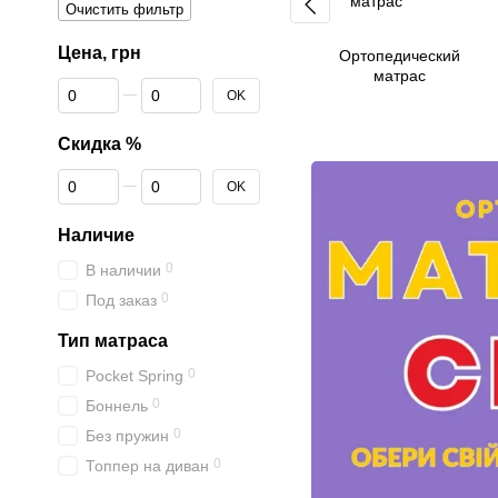
Очистить фильтр
Цена, грн
Ортопедический
матрас
От Цена, грн
До Цена, грн
OK
Скидка %
От Скидка %
До Скидка %
OK
Наличие
0
В наличии
0
Под заказ
Тип матраса
0
Pocket Spring
0
Боннель
0
Без пружин
0
Топпер на диван