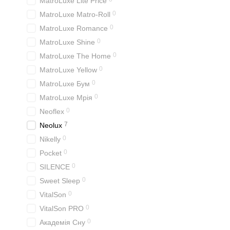
MatroLuxe Lite Price
0
MatroLuxe Matro-Roll
0
MatroLuxe Romance
0
MatroLuxe Shine
0
MatroLuxe The Home
0
MatroLuxe Yellow
0
MatroLuxe Бум
0
MatroLuxe Мрія
0
Neoflex
7
Neolux
0
Nikelly
0
Pocket
0
SILENCE
0
Sweet Sleep
0
VitalSon
0
VitalSon PRO
0
Академія Сну