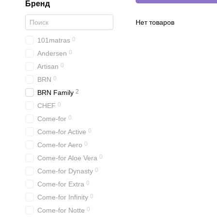
Бренд
Нет товаров
0
101matras
0
Andersen
0
Artisan
0
BRN
2
BRN Family
0
CHEF
0
Come-for
0
Come-for Active
0
Come-for Aero
0
Come-for Aloe Vera
0
Come-for Dynasty
0
Come-for Extra
0
Come-for Infinity
0
Come-for Notte