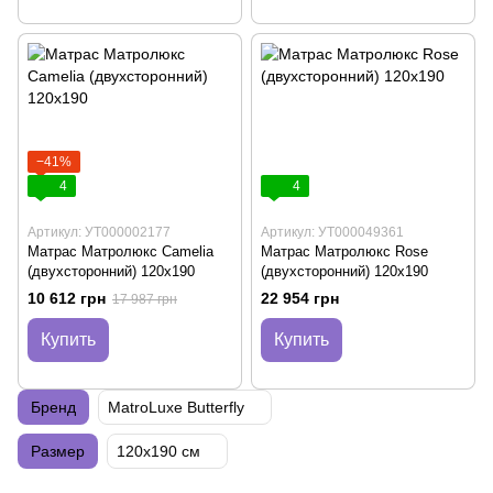
−41%
4
4
Артикул: УТ000002177
Артикул: УТ000049361
Матрас Матролюкс Camelia
Матрас Матролюкс Rose
(двухсторонний) 120х190
(двухсторонний) 120х190
10 612 грн
22 954 грн
17 987 грн
Купить
Купить
Бренд
MatroLuxe Butterfly
Размер
120х190 см