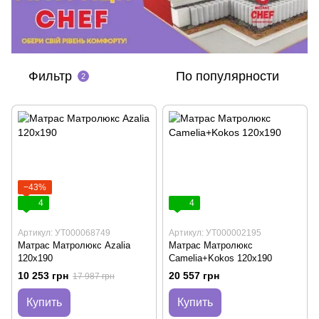
Фильтр
По популярности
2
−43%
4
4
Артикул: УТ000068749
Артикул: УТ000002195
Матрас Матролюкс Azalia
Матрас Матролюкс
120х190
Camelia+Kokos 120х190
10 253 грн
20 557 грн
17 987 грн
Купить
Купить