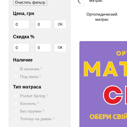
Очистить фильтр
Цена, грн
Ортопедический
матрас
От Цена, грн
До Цена, грн
OK
Скидка %
От Скидка %
До Скидка %
OK
Наличие
0
В наличии
0
Под заказ
Тип матраса
0
Pocket Spring
0
Боннель
0
Без пружин
0
Топпер на диван