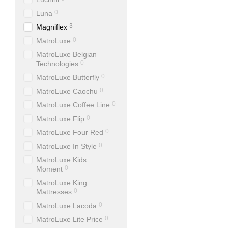
0
Luna
3
Magniflex
0
MatroLuxe
MatroLuxe Belgian
0
Technologies
0
MatroLuxe Butterfly
0
MatroLuxe Caochu
0
MatroLuxe Coffee Line
0
MatroLuxe Flip
0
MatroLuxe Four Red
0
MatroLuxe In Style
MatroLuxe Kids
0
Moment
MatroLuxe King
0
Mattresses
0
MatroLuxe Lacoda
0
MatroLuxe Lite Price