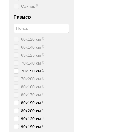
0
Сончик
Размер
0
60х120 см
0
60х140 см
0
63х125 см
0
70х140 см
5
70х190 см
0
70х200 см
0
80х160 см
0
80х170 см
6
80х190 см
5
80х200 см
1
90х120 см
6
90х190 см