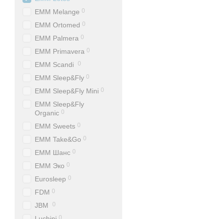
0
EMM Melange
0
EMM Ortomed
0
EMM Palmera
0
EMM Primavera
0
EMM Scandi
0
EMM Sleep&Fly
0
EMM Sleep&Fly Mini
EMM Sleep&Fly
0
Organic
0
EMM Sweets
0
EMM Take&Go
0
EMM Шанс
0
EMM Эко
0
Eurosleep
0
FDM
0
JBM
0
Luchini