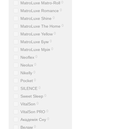
0
MatroLuxe Matro-Roll
0
MatroLuxe Romance
0
MatroLuxe Shine
0
MatroLuxe The Home
0
MatroLuxe Yellow
0
MatroLuxe Бум
0
MatroLuxe Мрія
0
Neoflex
0
Neolux
0
Nikelly
0
Pocket
0
SILENCE
0
Sweet Sleep
0
VitalSon
0
VitalSon PRO
0
Академія Сну
0
Велам