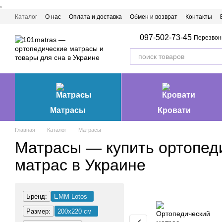
,
Перейти к основному контенту
Каталог
О нас
Оплата и доставка
Обмен и возврат
Контакты
Матрасы Ивано-Франковск
097-502-73-45
Перезвон
Матрасы
Кровати
Главная
Каталог
Матрасы
Матрасы — купить ортопед
матрас в Украине
Бренд:
EMM Lotos
Размер:
200х220 см