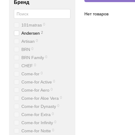
Бренд
Нет товаров
0
101matras
2
Andersen
0
Artisan
0
BRN
0
BRN Family
0
CHEF
0
Come-for
0
Come-for Active
0
Come-for Aero
0
Come-for Aloe Vera
0
Come-for Dynasty
0
Come-for Extra
0
Come-for Infinity
0
Come-for Notte