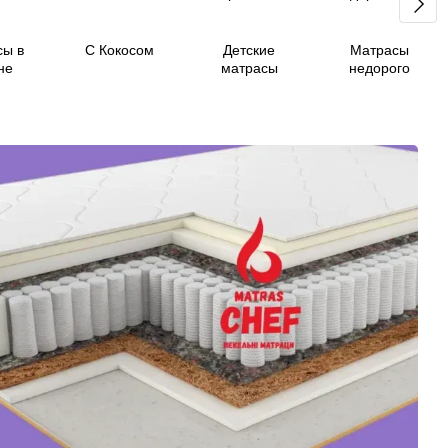
сы в
С Кокосом
Детские
Матрасы
не
матрасы
недорого