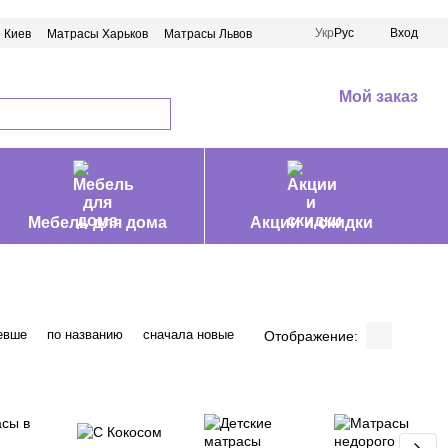
Укр
Рус
Вход
 Киев
Матрасы Харьков
Матрасы Львов
Мой заказ
Мебель для дома
Акции и скидки
евше
по названию
сначала новые
Отображение: