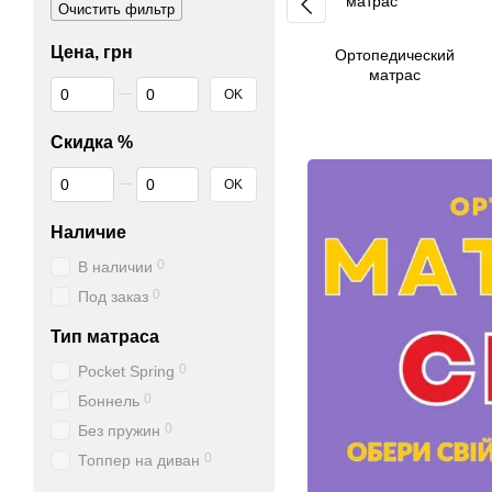
Очистить фильтр
Цена, грн
Ортопедический
матрас
От Цена, грн
До Цена, грн
OK
Скидка %
От Скидка %
До Скидка %
OK
Наличие
0
В наличии
0
Под заказ
Тип матраса
0
Pocket Spring
0
Боннель
0
Без пружин
0
Топпер на диван