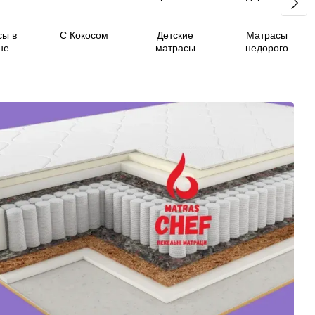
сы в
С Кокосом
Детские
Матрасы
не
матрасы
недорого