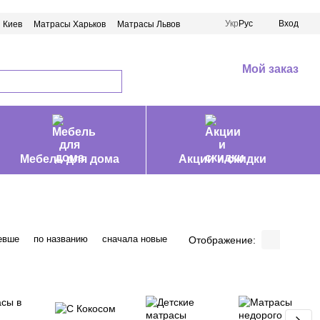
Укр
Рус
Вход
 Киев
Матрасы Харьков
Матрасы Львов
Мой заказ
Мебель для дома
Акции и скидки
евше
по названию
сначала новые
Отображение: