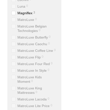
0
Luna
3
Magniflex
0
MatroLuxe
MatroLuxe Belgian
0
Technologies
0
MatroLuxe Butterfly
0
MatroLuxe Caochu
0
MatroLuxe Coffee Line
0
MatroLuxe Flip
0
MatroLuxe Four Red
0
MatroLuxe In Style
MatroLuxe Kids
0
Moment
MatroLuxe King
0
Mattresses
0
MatroLuxe Lacoda
0
MatroLuxe Lite Price