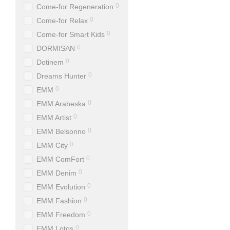
0
Come-for Regeneration
0
Come-for Relax
0
Come-for Smart Kids
0
DORMISAN
0
Dotinem
0
Dreams Hunter
0
EMM
0
EMM Arabeska
0
EMM Artist
0
EMM Belsonno
0
EMM City
0
EMM ComFort
0
EMM Denim
0
EMM Evolution
0
EMM Fashion
0
EMM Freedom
0
EMM Lotos