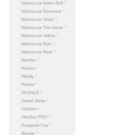
0
MatroLuxe Matro-Roll
0
MatroLuxe Romance
0
MatroLuxe Shine
0
MatroLuxe The Home
0
MatroLuxe Yellow
0
MatroLuxe Бум
0
MatroLuxe Мрія
0
Neoflex
0
Neolux
0
Nikelly
0
Pocket
0
SILENCE
0
Sweet Sleep
0
VitalSon
0
VitalSon PRO
0
Академія Сну
0
Велам