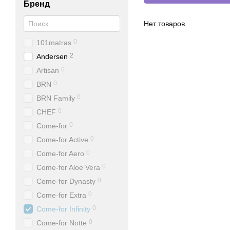
Бренд
Нет товаров
0
101matras
2
Andersen
0
Artisan
0
BRN
0
BRN Family
0
CHEF
0
Come-for
0
Come-for Active
0
Come-for Aero
0
Come-for Aloe Vera
0
Come-for Dynasty
0
Come-for Extra
0
Come-for Infinity
0
Come-for Notte