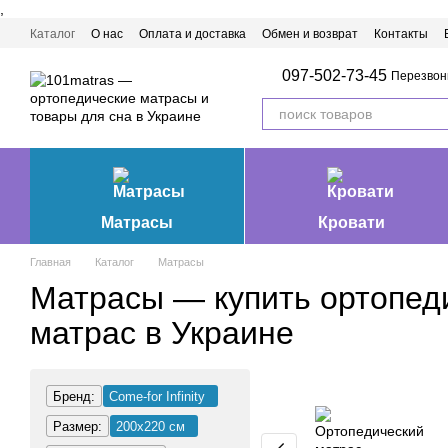
,
Перейти к основному контенту
Каталог
О нас
Оплата и доставка
Обмен и возврат
Контакты
Матрасы Ивано-Франковск
097-502-73-45
Перезвон
Матрасы
Кровати
Главная
Каталог
Матрасы
Матрасы — купить ортопед
матрас в Украине
Бренд:
Come-for Infinity
Размер:
200х220 см