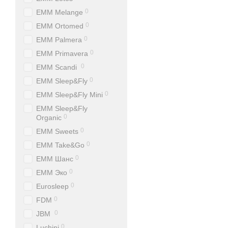
0
EMM Melange
0
EMM Ortomed
0
EMM Palmera
0
EMM Primavera
0
EMM Scandi
0
EMM Sleep&Fly
0
EMM Sleep&Fly Mini
EMM Sleep&Fly
0
Organic
0
EMM Sweets
0
EMM Take&Go
0
EMM Шанс
0
EMM Эко
0
Eurosleep
0
FDM
0
JBM
0
Luchini