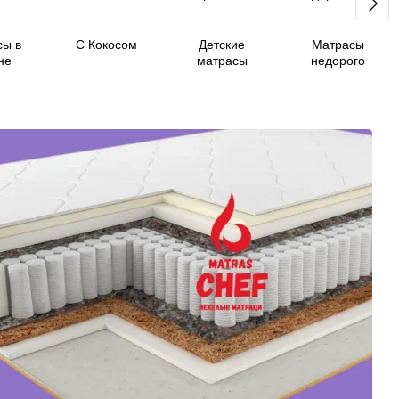
сы в
С Кокосом
Детские
Матрасы
не
матрасы
недорого