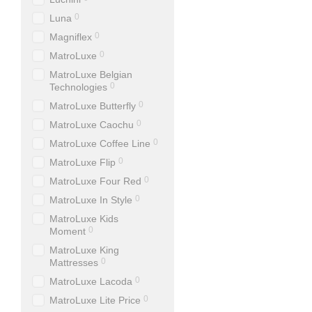
0
Luna
0
Magniflex
0
MatroLuxe
MatroLuxe Belgian
0
Technologies
0
MatroLuxe Butterfly
0
MatroLuxe Caochu
0
MatroLuxe Coffee Line
0
MatroLuxe Flip
0
MatroLuxe Four Red
0
MatroLuxe In Style
MatroLuxe Kids
0
Moment
MatroLuxe King
0
Mattresses
0
MatroLuxe Lacoda
0
MatroLuxe Lite Price