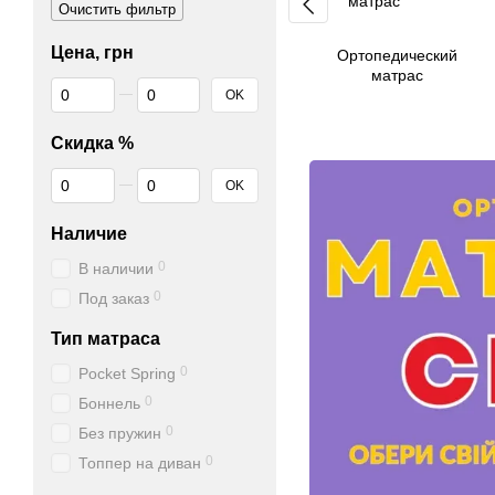
Очистить фильтр
Цена, грн
Ортопедический
матрас
От Цена, грн
До Цена, грн
OK
Скидка %
От Скидка %
До Скидка %
OK
Наличие
0
В наличии
0
Под заказ
Тип матраса
0
Pocket Spring
0
Боннель
0
Без пружин
0
Топпер на диван