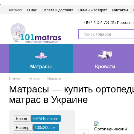
,
Перейти к основному контенту
Каталог
О нас
Оплата и доставка
Обмен и возврат
Контакты
Матрасы Ивано-Франковск
097-502-73-45
Перезвон
Матрасы
Кровати
Главная
Каталог
Матрасы
Матрасы — купить ортопед
матрас в Украине
Бренд:
EMM Fashion
Размер:
100х200 см