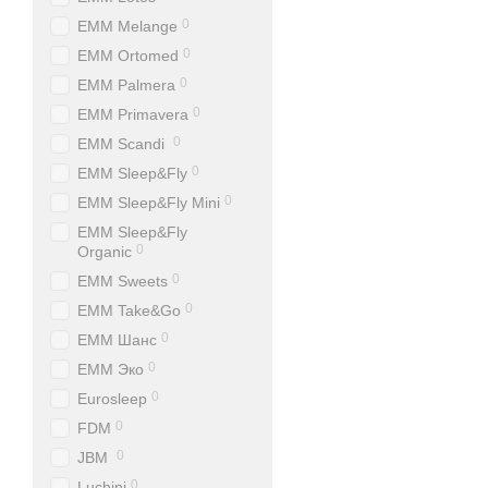
0
EMM Melange
0
EMM Ortomed
0
EMM Palmera
0
EMM Primavera
0
EMM Scandi
0
EMM Sleep&Fly
0
EMM Sleep&Fly Mini
EMM Sleep&Fly
0
Organic
0
EMM Sweets
0
EMM Take&Go
0
EMM Шанс
0
EMM Эко
0
Eurosleep
0
FDM
0
JBM
0
Luchini