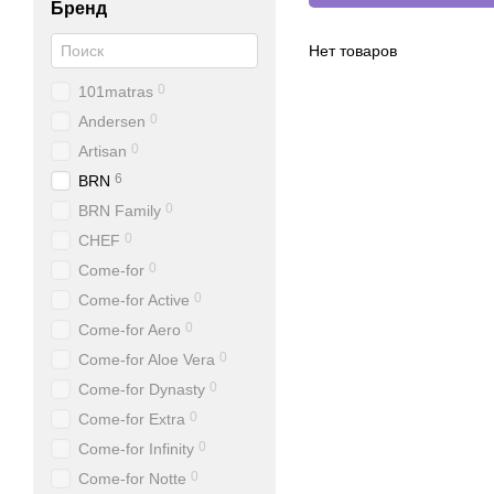
Бренд
Нет товаров
0
101matras
0
Andersen
0
Artisan
6
BRN
0
BRN Family
0
CHEF
0
Come-for
0
Come-for Active
0
Come-for Aero
0
Come-for Aloe Vera
0
Come-for Dynasty
0
Come-for Extra
0
Come-for Infinity
0
Come-for Notte