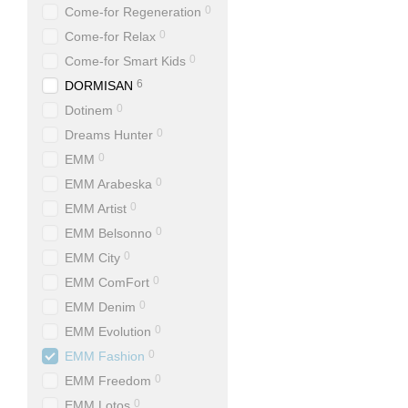
0
Come-for Regeneration
0
Come-for Relax
0
Come-for Smart Kids
6
DORMISAN
0
Dotinem
0
Dreams Hunter
0
EMM
0
EMM Arabeska
0
EMM Artist
0
EMM Belsonno
0
EMM City
0
EMM ComFort
0
EMM Denim
0
EMM Evolution
0
EMM Fashion
0
EMM Freedom
0
EMM Lotos