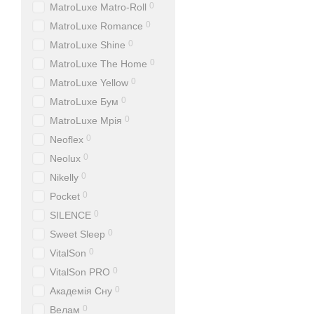
0
MatroLuxe Matro-Roll
0
MatroLuxe Romance
0
MatroLuxe Shine
0
MatroLuxe The Home
0
MatroLuxe Yellow
0
MatroLuxe Бум
0
MatroLuxe Мрія
0
Neoflex
0
Neolux
0
Nikelly
0
Pocket
0
SILENCE
0
Sweet Sleep
0
VitalSon
0
VitalSon PRO
0
Академія Сну
0
Велам