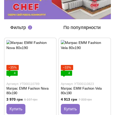
Фильтр
По популярности
2
−35%
−33%
4
4
Артикул: УТ000110789
Артикул: УТ000110823
Матрас EMM Fashion Nova
Матрас EMM Fashion Vela
80х190
80х190
3 970 грн
4 913 грн
6 107 грн
7 333 грн
Купить
Купить