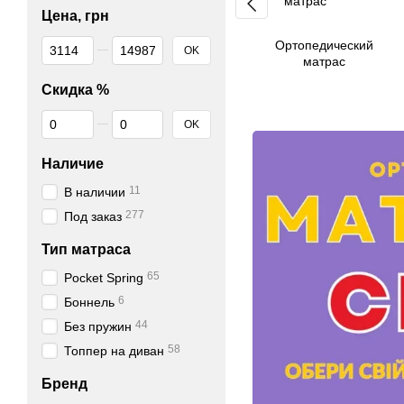
Цена, грн
От Цена, грн
До Цена, грн
Ортопедический
OK
матрас
Скидка %
От Скидка %
До Скидка %
OK
Наличие
11
В наличии
277
Под заказ
Тип матраса
65
Pocket Spring
6
Боннель
44
Без пружин
58
Топпер на диван
Бренд