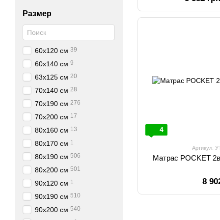
Размер
39
60х120 см
9
60х140 см
20
63х125 см
28
70х140 см
276
70х190 см
17
70х200 см
13
4
80х160 см
1
80х170 см
Артикул: 
506
80х190 см
Матрас POCKET 2в
501
80х200 см
8 90
1
90х120 см
510
90х190 см
540
90х200 см