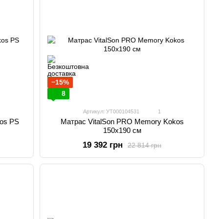
−15%
8
Артикул: УТ000104531
1
os PS
Матрас VitalSon PRO Memory Kokos
150х190 см
19 392 грн
22 814 грн