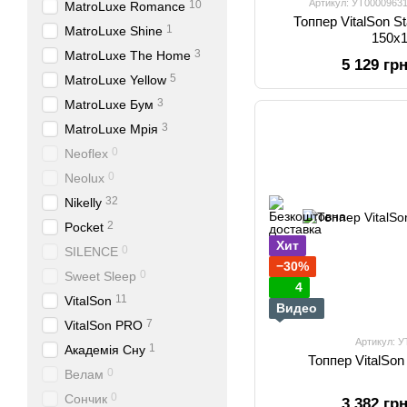
Артикул: УТ0000963
10
MatroLuxe Romance
Топпер VitalSon S
1
MatroLuxe Shine
150х
3
MatroLuxe The Home
5 129 гр
5
MatroLuxe Yellow
3
MatroLuxe Бум
3
MatroLuxe Мрія
0
Neoflex
0
Neolux
32
Nikelly
2
Pocket
Хит
0
SILENCE
−30%
0
Sweet Sleep
4
11
VitalSon
Видео
7
VitalSon PRO
Артикул: 
1
Академія Сну
Топпер VitalSon
0
Велам
0
Сончик
3 382 гр