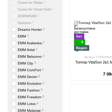
0
Come-for Relax
0
Come-for Smart Kids
0
DORMISAN
0
Dotinem
2
Dreams Hunter
5
EMM
Хит
8
6
EMM Arabeska
Видео
5
EMM Artist
4
EMM Belsonno
Артикул: УТ00010493
Топпер VitalSon 2в1
3
EMM City
4
EMM ComFort
7 08
8
EMM Denim
3
EMM Evolution
9
EMM Fashion
8
EMM Freedom
6
EMM Lotos
6
EMM Melange