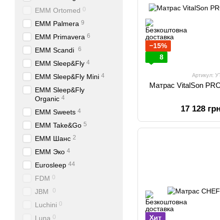
0
EMM Ortomed
9
EMM Palmera
6
EMM Primavera
−15%
6
EMM Scandi
8
4
EMM Sleep&Fly
4
Артикул: 
EMM Sleep&Fly Mini
Матрас VitalSon PR
EMM Sleep&Fly
4
Organic
17 128 гр
4
EMM Sweets
5
EMM Take&Go
2
EMM Шанс
4
EMM Эко
44
Eurosleep
0
FDM
0
JBM
0
Luchini
0
Хит
Luna