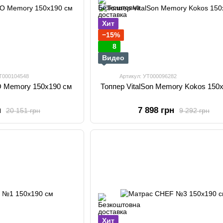
Хит
−15%
8
Видео
УТ000104548
Артикул: УТ000096282
O Memory 150х190 см
Топпер VitalSon Memory Kokos 150
н
7 898 грн
20 151 грн
9 292 грн
Хит