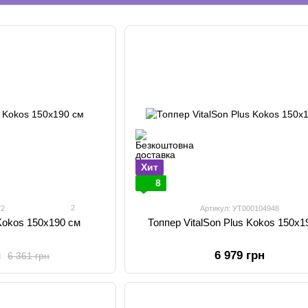
Хит
8
2
72
Артикул: УТ000104948
 Kokos 150х190 см
Топпер VitalSon Plus Kokos 150х1
н
6 979 грн
6 361 грн