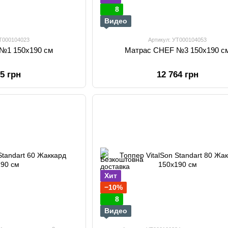
8
Видео
УТ000104023
Артикул: УТ000104053
№1 150х190 см
Матрас CHEF №3 150х190 с
65 грн
12 764 грн
Хит
−10%
8
Видео