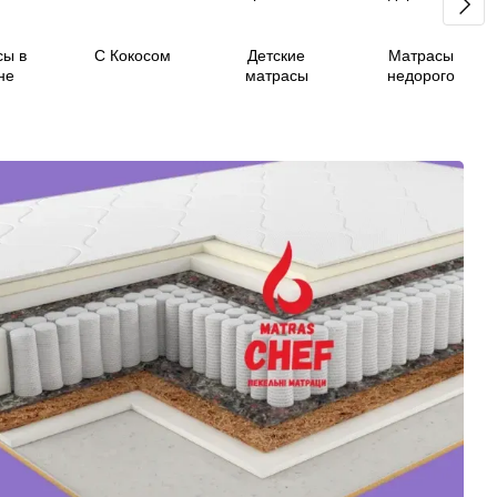
сы в
С Кокосом
Детские
Матрасы
не
матрасы
недорого