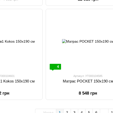
4
УТ000104601
Артикул: УТ000104585
1 Kokos 150х190 см
Матрас POCKET 150х190 с
2 грн
8 548 грн
Назад
1
2
3
4
5
6
...
1