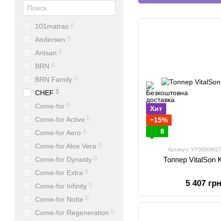
0
101matras
0
Andersen
0
Artisan
0
BRN
0
BRN Family
5
CHEF
0
Come-for
Хит
0
Come-for Active
−15%
8
0
Come-for Aero
0
Come-for Aloe Vera
Артикул: УТ0000962
0
Come-for Dynasty
Топпер VitalSon
0
Come-for Extra
5 407 гр
0
Come-for Infinity
0
Come-for Notte
0
Come-for Regeneration