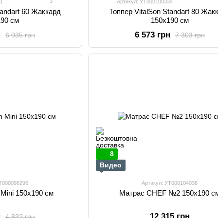
3
11
Артикул: УТ000100334
tandart 60 Жаккард
Топпер VitalSon Standart 80 Жак
190 см
150х190 см
н
6 573 грн
6 035 грн
7 303 грн
8
Видео
УТ000096296
Артикул: УТ000104038
 Mini 150х190 см
Матрас CHEF №2 150х190 с
н
12 315 грн
4 832 грн