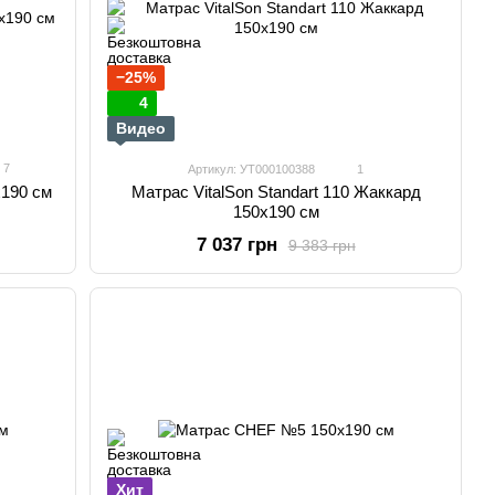
−25%
4
Видео
7
Артикул: УТ000100388
1
х190 см
Матрас VitalSon Standart 110 Жаккард
150х190 см
7 037 грн
9 383 грн
Хит