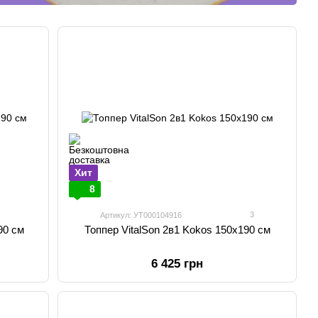
Хит
8
3
Артикул: УТ000104916
90 см
Топпер VitalSon 2в1 Kokos 150х190 см
6 425 грн