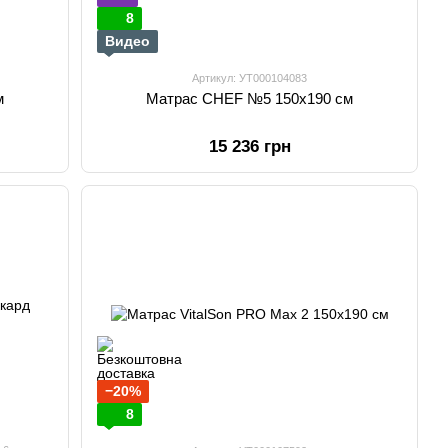
8
Видео
Артикул: УТ000104083
м
Матрас CHEF №5 150х190 см
15 236 грн
−20%
8