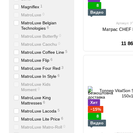
8
1
Magniflex
Видео
0
MatroLuxe
MatroLuxe Belgian
Артикул: 
6
Technologies
Матрас CHEF 
0
MatroLuxe Butterfly
11 8
0
MatroLuxe Caochu
5
MatroLuxe Coffee Line
6
MatroLuxe Flip
3
MatroLuxe Four Red
6
MatroLuxe In Style
MatroLuxe Kids
0
Moment
MatroLuxe King
Хит
6
Mattresses
−15%
5
MatroLuxe Lacoda
8
6
MatroLuxe Lite Price
Видео
0
MatroLuxe Matro-Roll