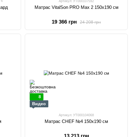
6
Артикул: УТ000107592
кард
Матрас VitalSon PRO Max 2 150х190 см
19 366 грн
24 208 грн
8
Видео
Артикул: УТ000104068
м
Матрас CHEF №4 150х190 см
13 213 грн